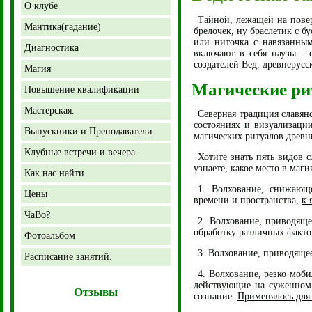
О клубе
Тайной, лежащей на повер
Мантика(гадание)
брелочек, ну браслетик с б
или ниточка с навязанным
Диагностика
включают в себя наузы - 
создателей Вед, древнерусс
Магия
Магические ри
Повышение квалификации
Мастерская.
Северная традиция славян
состояниях и визуализации
Выпускники и Преподаватели
магических ритуалов древн
Клубные встречи и вечера.
Хотите знать пять видов 
узнаете, какое место в маг
Как нас найти
1. Волхование, снижающ
Цены
времени и пространства,
к 
ЧаВо?
2. Волхование, приводяще
обработку различных факто
Фотоальбом
3. Волхование, приводяще
Расписание занятий.
4. Волхование, резко моб
действующие на суженном 
Отзывы
сознание.
Применялось для 