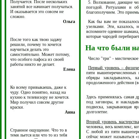
Получается. После нескольких
5. Волхование, дающие че
занятий все начинает получаться.
погодой. Ритуалами и об
И оказывается это совсем не
благополучием. Это приемы
сложно.
Ольга
Как бы вам не показалос
узелками. Эти, казалось,
вспомните одеяние шамана, 
которые чародей перебирает
После того как твою задачу
решили, почему то хочется
На что были н
научиться делать это
самостоятельно. Может потому,
Число "три" - мистическое
что особого пафоса из своей
работы никто не делает.
Первый уровень – физич
Елена
пяти вышеперечисленных ц
обряды закладывалось, к
продолженного действия (во
Ко всему привыкаешь, даже к
чуду. Одно понятно, назад на
Здесь применялась самая д
кухню к телевизору не хочется.
под заговоры, и накладыв
Мир получил совсем другие
подвеска, закрывающая яр
краски.
долголетие.
Анна
Второй уровень мастерства
человека, весь комплекс, 
Странное ощущение. Что то в
С любой из пяти вышепере
темя льется или что то из тебя
сейчас может называться «