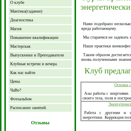
О клубе
энергетическ
Мантика(гадание)
Диагностика
Нами подобрано несколько
вреда работающему.
Магия
Мы стараемся не задевать
Повышение квалификации
Наши практики внеконфесс
Мастерская.
Таким образом достигаетс
Выпускники и Преподаватели
вновь полученными знания
Клубные встречи и вечера.
Клуб предлага
Как нас найти
Цены
Основы с
ЧаВо?
Азы работы с энергиями.
своего тела, поля и постр
Фотоальбом
Энергетичес
Расписание занятий.
Работа с другими и с
энергетики. Коррекция пол
Отзывы