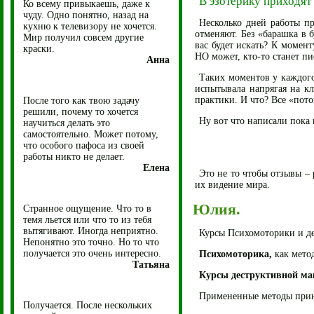
В эзотерику приходят
Ко всему привыкаешь, даже к
чуду. Одно понятно, назад на
Несколько дней работы п
кухню к телевизору не хочется.
отменяют. Без «барашка в 
Мир получил совсем другие
вас будет искать? К момен
краски.
НО может, кто-то станет п
Анна
Таких моментов у каждого
испытывала напрягая на к
практики. И что? Все «пот
После того как твою задачу
решили, почему то хочется
Ну вот что написали пока 
научиться делать это
самостоятельно. Может потому,
что особого пафоса из своей
работы никто не делает.
Елена
Это не то чтобы отзывы –
их видение мира.
Юлия.
Странное ощущение. Что то в
темя льется или что то из тебя
вытягивают. Иногда неприятно.
Курсы Психомоторики и д
Непонятно это точно. Но то что
получается это очень интересно.
Психомоторика,
как метод
Татьяна
Курсы деструктивной ма
Примененные методы прине
Получается. После нескольких