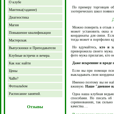
О клубе
По примеру торговцев об
Мантика(гадание)
эзотерических школ появи
Диагностика
Магия
Можно поверить в отзыв 
может установить окна и
Повышение квалификации
координаты для связи. Ес
тогда может в портфолио к
Мастерская.
Но вдумайтесь,
кто и з
Выпускники и Преподаватели
приворожила своего мужа.
фото мужа прилагаю, кто не
Клубные встречи и вечера.
Даже искренние и вроде 
Как нас найти
Если вы при помощи псих
Цены
выкладывать свои координат
ЧаВо?
Именно поэтому вы не най
Фотоальбом
вживую.
Наше "дневное на
Расписание занятий.
Одна наша клубная ведьмо
способами. Но писать об
соревнованиях, так сильно
Отзывы
качества….