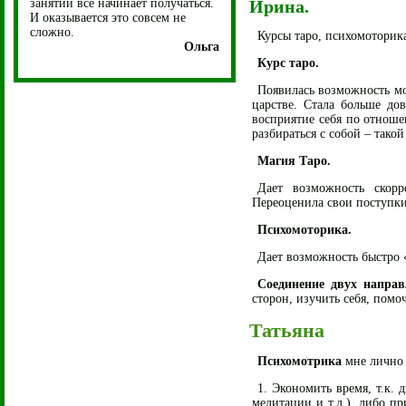
занятий все начинает получаться.
Ирина.
И оказывается это совсем не
сложно.
Курсы таро, психомоторика
Ольга
Курс таро.
Появилась возможность мо
царстве. Стала больше дов
восприятие себя по отноше
разбираться с собой – тако
Магия Таро.
Дает возможность скорр
Переоценила свои поступки
Психомоторика.
Дает возможность быстро 
Соединение двух направ
сторон, изучить себя, помо
Татьяна
Психомотрика
мне лично 
1. Экономить время, т.к.
медитации и т.д.), либо п