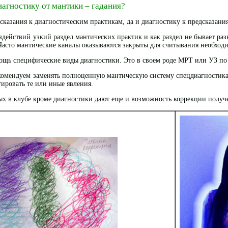
агностику от мантики – гадания?
казания к диагностическим практикам, да и диагностику к предсказаниям
здействий узкий раздел мантических практик и как раздел не бывает ра
Часто мантические каналы оказываются закрыты для считывания необхо
мощь специфические виды диагностики. Это в своем роде МРТ или УЗ п
омендуем заменять полноценную мантическую систему спецдиагностиками,
тировать те или иные явления.
ых в клубе кроме диагностики дают еще и возможность коррекции получе