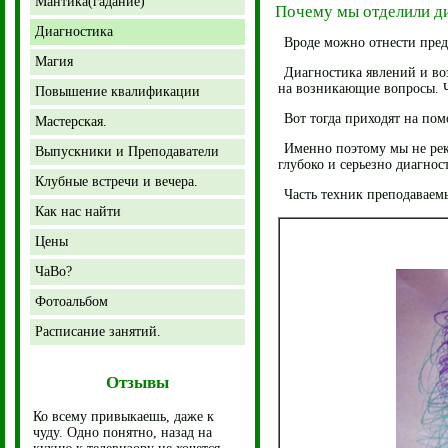
Мантика(гадание)
Почему мы отделили ди
Диагностика
Вроде можно отнести предс
Магия
Диагностика явлений и во
на возникающие вопросы. 
Повышение квалификации
Вот тогда приходят на по
Мастерская.
Именно поэтому мы не рек
Выпускники и Преподаватели
глубоко и серьезно диагнос
Клубные встречи и вечера.
Часть техник преподаваем
Как нас найти
Цены
ЧаВо?
Фотоальбом
Расписание занятий.
Отзывы
Ко всему привыкаешь, даже к
чуду. Одно понятно, назад на