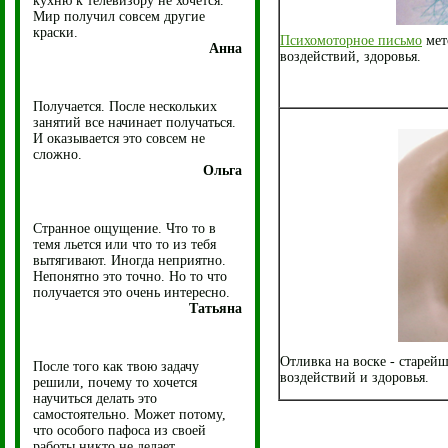
кухню к телевизору не хочется.
Мир получил совсем другие
краски.
Психомоторное письмо
мет
Анна
воздействий, здоровья.
Получается. После нескольких
занятий все начинает получаться.
И оказывается это совсем не
сложно.
Ольга
Странное ощущение. Что то в
темя льется или что то из тебя
вытягивают. Иногда неприятно.
Непонятно это точно. Но то что
получается это очень интересно.
Татьяна
Отливка на воске - старей
После того как твою задачу
воздействий и здоровья.
решили, почему то хочется
научиться делать это
самостоятельно. Может потому,
что особого пафоса из своей
работы никто не делает.