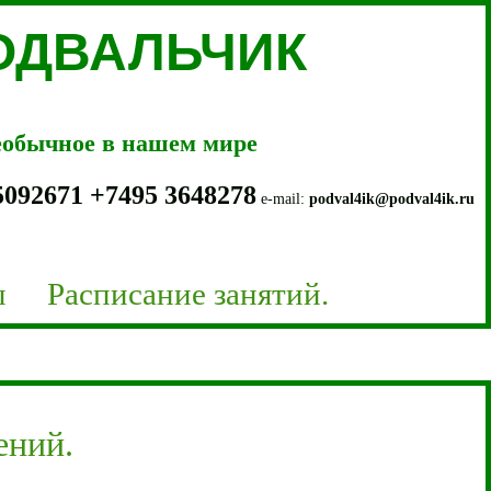
ПОДВАЛЬЧИК
необычное в нашем мире
5092671
+7
495 3648278
e-mail:
podval4ik@podval4ik.ru
ы
Расписание занятий.
ений.