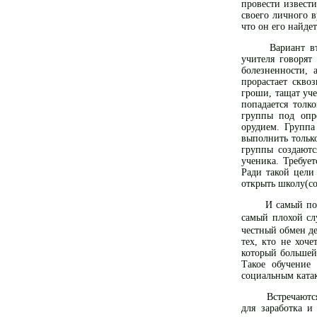
провести извести
своего личного 
что он его найде
Вариант второ
учителя говорят
болезненности,
прорастает скво
гроши, тащат уч
попадается толк
группы под опр
орудием. Группа
выполнить тольк
группы создаютс
ученика. Требуе
Ради такой цели
открыть школу(со
И самый послед
самый плохой сл
честный обмен де
тех, кто не хоч
который большей 
Такое обучение
социальным ката
Встречаются сл
для заработка и