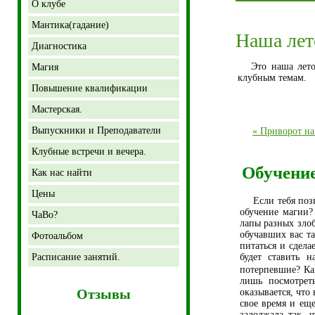
О клубе
Мантика(гадание)
Наша лет
Диагностика
Это наша летоп
Магия
клубным темам.
Повышение квалификации
Мастерская.
Выпускники и Преподаватели
« Приворот на
Клубные встречи и вечера.
Обучение
Как нас найти
Цены
Если тебя позва
обучение магии?
ЧаВо?
лапы разных зло
обучавших вас та
Фотоальбом
питаться и сдела
Расписание занятий.
будет ставить н
потерпевшие? Как
лишь посмотрет
Отзывы
оказывается, что
свое время и ещ
задолжала так, 