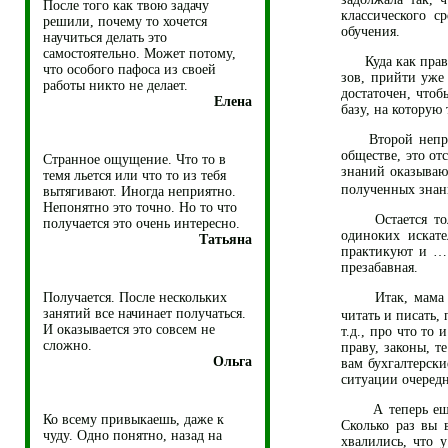
После того как твою задачу
классического с
решили, почему то хочется
обучения.
научиться делать это
самостоятельно. Может потому,
Куда как правил
что особого пафоса из своей
зов, прийти уже
работы никто не делает.
достаточен, что
Елена
базу, на которую
Второй неприят
обществе, это о
Странное ощущение. Что то в
знаний оказываю
темя льется или что то из тебя
полученных знан
вытягивают. Иногда неприятно.
Непонятно это точно. Но то что
Остается толь
получается это очень интересно.
одиноких искате
Татьяна
практикуют и … 
презабавная.
Получается. После нескольких
Итак, мама и п
занятий все начинает получаться.
читать и писать,
И оказывается это совсем не
т.д., про что то
сложно.
праву, законы, 
Ольга
вам бухгалтерски
ситуации очередн
А теперь еще р
Ко всему привыкаешь, даже к
Сколько раз вы 
чуду. Одно понятно, назад на
хвалились, что 