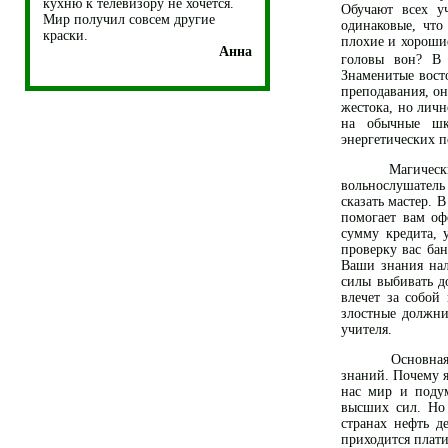
кухню к телевизору не хочется.
Обучают всех у
Мир получил совсем другие
одинаковые, что
краски.
плохие и хорошие
Анна
головы вон?
В 
Знаменитые вост
преподавания, он
жестока, но личн
на обычные шк
энергетических п
Магические зн
вольнослушатель
сказать мастер. 
помогает вам оф
сумму кредита, 
проверку вас бан
Ваши знания нал
силы выбивать д
влечет за собой
злостные должни
учителя.
Основная прич
знаний. Почему 
нас мир и подум
высших сил. Но 
странах нефть д
приходится плати