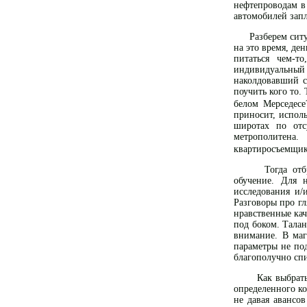
нефтепроводам в
автомобилей запл
Разберем ситуац
на это время, де
питаться чем-т
индивидуальный
наколдовавший с
поучить кого то.
белом Мерседесе
приносит, испол
широтах по отс
метрополитена
квартиросъемщик
Тогда отбрасы
обучение. Для 
исследования и/
Разговоры про гл
нравственные ка
под боком. Талан
внимание. В маг
параметры не под
благополучно спи
Как выбрать уч
определенного ко
не давая авансов