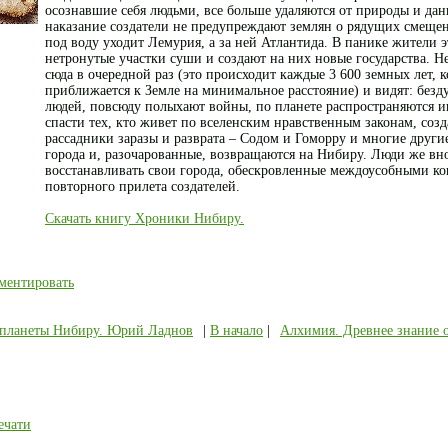
осознавшие себя людьми, все больше удаляются от природы и дан
наказание создатели не предупреждают землян о рядущих смеще
под воду уходит Лемурия, а за ней Атлантида. В панике жители э
нетронутые участки суши и создают на них новые государства. 
сюда в очередной раз (это происходит каждые 3 600 земных лет, к
приближается к Земле на минимальное расстояние) и видят: безд
людей, повсюду полыхают войны, по планете распространяются 
спасти тех, кто живет по вселенским нравственным законам, соз
рассадники заразы и разврата – Содом и Гоморру и многие друг
города и, разочарованные, возвращаются на Нибиру. Люди же вн
восстанавливать свои города, обескровленные междоусобными к
повторного прилета создателей.
Скачать книгу Хроники Нибиру.
ментировать
с планеты Нибиру. Юрий Ладнов
|
В начало
|
Алхимия. Древнее знание 
ечати