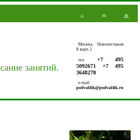
Москва, Новопесчаная
8 корп.2
+7 495
тел:
сание занятий.
5092671 +7 495
3648278
e-mail:
podval4ik@podval4ik.ru