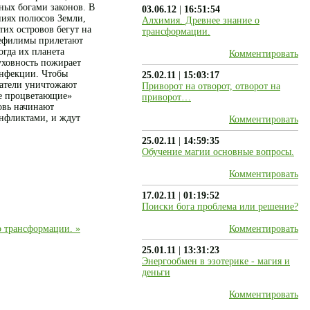
ных богами законов. В
03.06.12
|
16:51:54
ниях полюсов Земли,
Алхимия. Древнее знание о
тих островов бегут на
трансформации.
Нефилимы прилетают
огда их планета
Комментировать
уховность пожирает
инфекции. Чтобы
25.02.11
|
15:03:17
датели уничтожают
Приворот на отворот, отворот на
ие процветающие»
приворот…
овь начинают
онфликтами, и ждут
Комментировать
25.02.11
|
14:59:35
Обучение магии основные вопросы.
Комментировать
17.02.11
|
01:19:52
Поиски бога проблема или решение?
о трансформации. »
Комментировать
25.01.11
|
13:31:23
Энергообмен в эзотерике - магия и
деньги
Комментировать