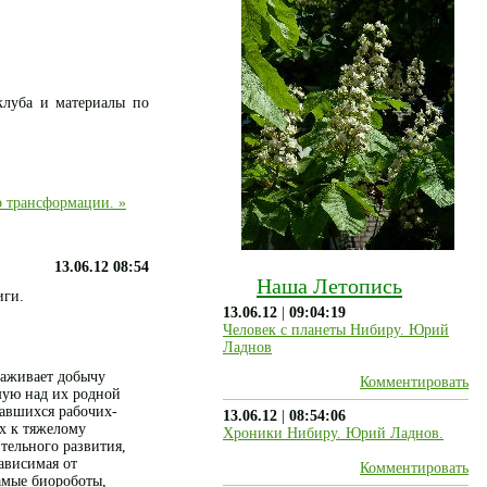
клуба и материалы по
о трансформации. »
13.06.12
08:54
Наша Летопись
иги.
13.06.12
|
09:04:19
Человек с планеты Нибиру. Юрий
Ладнов
аживает добычу
Комментировать
шую над их родной
вавшихся рабочих-
13.06.12
|
08:54:06
х к тяжелому
Хроники Нибиру. Юрий Ладнов.
тельного развития,
ависимая от
Комментировать
амые биороботы,