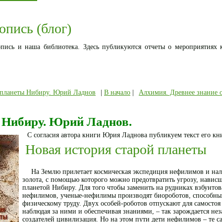
опись (блог)
ись и наша библиотека. Здесь публикуются отчеты о мероприятиях 
с планеты Нибиру. Юрий Ладнов
|
В начало
|
Алхимия. Древнее знание 
 Нибиру. Юрий Ладнов.
C согласия автора книги Юрия Ладнова публикуем текст его кн
Новая история старой планеты
На Землю прилетает космическая экспедиция нефилимов и нал
золота, с помощью которого можно предотвратить угрозу, навис
планетой Нибиру. Для того чтобы заменить на рудниках взбунто
нефилимов, ученые-нефилимы производят биороботов, способны
физическому труду. Двух особей-роботов отпускают для самостоя 
наблюдая за ними и обеспечивая знаниями, – так зарождается нез
создателей цивилизация. Но на этом пути дети нефилимов – те с